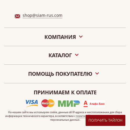
shop@siam-rus.com
КОМПАНИЯ
О нас
КАТАЛОГ
Акции
Новости
Подарочные сертификаты «СИАМ»
Наши салоны
ПОМОЩЬ ПОКУПАТЕЛЮ
Контакты
Оплата
О персональных данных
ПРИНИМАЕМ К ОПЛАТЕ
Как сделать заказ
Публичная оферта
Что такое электронный сертификат?
На нашем сайте мы используем cookie, данные
об IP-адресе
и местоположении для сбора
информации технического характера, в соответствии с
политикой
организации по обработке
персональных данных.
ПОЛУЧИТЬ ТАЙЛОН