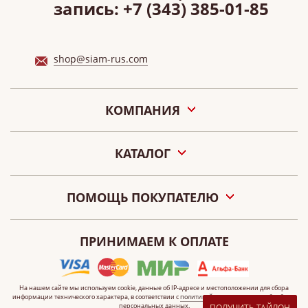
запись:
+7 (343) 385-01-85
shop@siam-rus.com
КОМПАНИЯ
О нас
КАТАЛОГ
Акции
Новости
Подарочные сертификаты «СИАМ»
Наши салоны
ПОМОЩЬ ПОКУПАТЕЛЮ
Контакты
Оплата
О персональных данных
ПРИНИМАЕМ К ОПЛАТЕ
Как сделать заказ
Публичная оферта
Что такое электронный сертификат?
На нашем сайте мы используем cookie, данные
об IP-адресе
и местоположении для сбора
информации технического характера, в соответствии с
политикой
организации по обработке
персональных данных.
ПОЛУЧИТЬ ТАЙЛОН