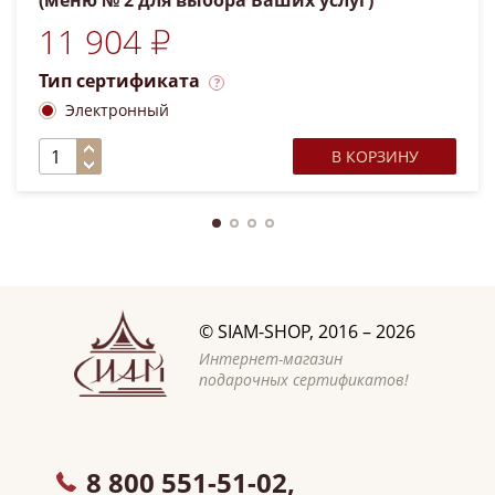
(меню № 2 для выбора Ваших услуг)
номинал 12 800
11 904 ₽
Тип сертификата
Электронный
В КОРЗИНУ
©
SIAM-SHOP
, 2016 – 2026
Интернет-магазин
подарочных сертификатов!
8 800 551-51-02,