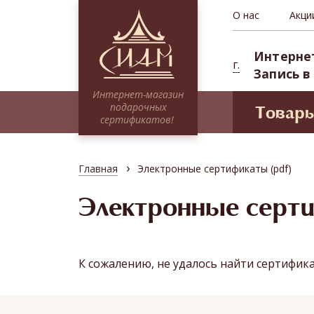
О нас
Акци
Интерне
г.
Запись в
Интернет-магазин
подарочных
Товар
сертификатов!
Моде
Сертификаты НА СУММУ
Проф
Тайские традиции
›
Главная
Электронные сертификаты (pdf)
Сиам 
Традиционное SPA
СПА-п
Электронные серт
Миксы
Депоз
Программы для двоих
Абонементы (курсовые посещения)
К сожалению, не удалось найти сертифик