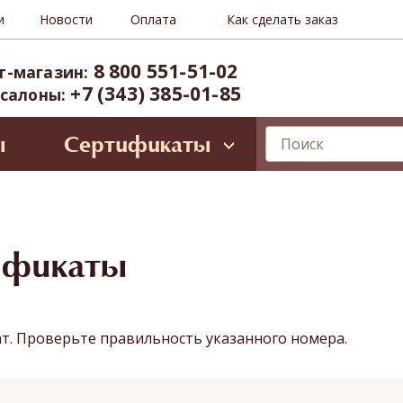
и
Новости
Оплата
Как сделать заказ
8 800 551-51-02
т-магазин:
+7 (343) 385-01-85
 салоны:
ы
Сертификаты
лирующие программы
ессиональное SPA для лица
Oriental SPA (ул. Б.Ельцина, 8)
ространство Тайнесс (Вайнера, 60)
ификаты
иты и VIP-карты
ат. Проверьте правильность указанного номера.