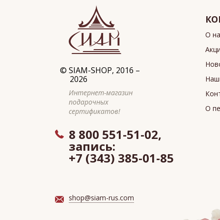
КО
О н
Акц
Нов
©
SIAM-SHOP
, 2016 –
2026
Наш
Интернет-магазин
Кон
подарочных
О п
сертификатов!
8 800 551-51-02,
запись:
+7 (343) 385-01-85
shop@siam-rus.com