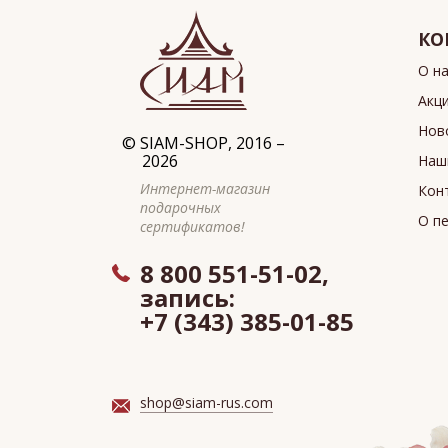
КО
О н
Акц
Нов
©
SIAM-SHOP
, 2016 –
2026
Наш
Интернет-магазин
Кон
подарочных
О п
сертификатов!
8 800 551-51-02,
запись:
+7 (343) 385-01-85
shop@siam-rus.com