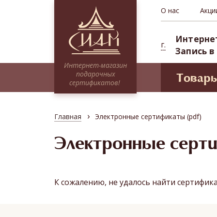
О нас
Акци
Интерне
г.
Запись в
Интернет-магазин
подарочных
Товар
сертификатов!
Моде
Сертификаты НА СУММУ
Проф
Тайские традиции
›
Главная
Электронные сертификаты (pdf)
Сиам 
Традиционное SPA
СПА-п
Электронные серт
Миксы
Депоз
Программы для двоих
Абонементы (курсовые посещения)
К сожалению, не удалось найти сертифик