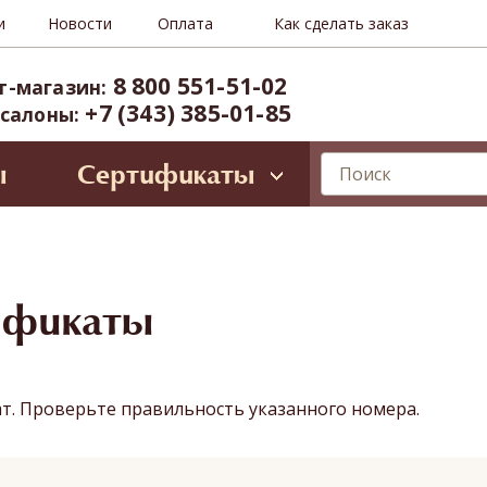
и
Новости
Оплата
Как сделать заказ
8 800 551-51-02
т-магазин:
+7 (343) 385-01-85
 салоны:
ы
Сертификаты
лирующие программы
ессиональное SPA для лица
Oriental SPA (ул. Б.Ельцина, 8)
ространство Тайнесс (Вайнера, 60)
ификаты
иты и VIP-карты
ат. Проверьте правильность указанного номера.