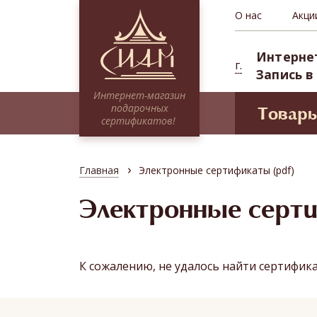
О нас
Акци
Интерне
г.
Запись в
Интернет-магазин
подарочных
Товар
сертификатов!
Моде
Сертификаты НА СУММУ
Проф
Тайские традиции
›
Главная
Электронные сертификаты (pdf)
Сиам 
Традиционное SPA
СПА-п
Электронные серт
Миксы
Депоз
Программы для двоих
Абонементы (курсовые посещения)
К сожалению, не удалось найти сертифик