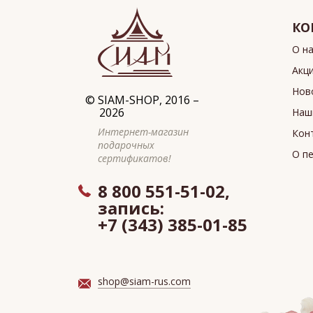
КО
О н
Акц
Нов
©
SIAM-SHOP
, 2016 –
2026
Наш
Интернет-магазин
Кон
подарочных
О п
сертификатов!
8 800 551-51-02,
запись:
+7 (343) 385-01-85
shop@siam-rus.com