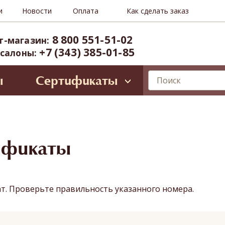
и
Новости
Оплата
Как сделать заказ
8 800 551-51-02
т-магазин:
+7 (343) 385-01-85
 салоны:
ы
Сертификаты
лирующие программы
ессиональное SPA для лица
Oriental SPA (ул. Б.Ельцина, 8)
ространство Тайнесс (Вайнера, 60)
ификаты
иты и VIP-карты
ат. Проверьте правильность указанного номера.