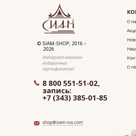
КО
О н
Акц
Нов
©
SIAM-SHOP
, 2016 –
2026
Наш
Интернет-магазин
Кон
подарочных
О п
сертификатов!
8 800 551-51-02,
запись:
+7 (343) 385-01-85
shop@siam-rus.com