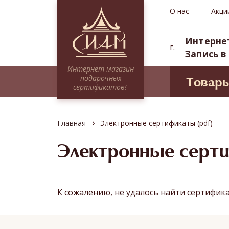
О нас
Акци
Интерне
г.
Запись в
Интернет-магазин
подарочных
Товар
сертификатов!
Моде
Сертификаты НА СУММУ
Проф
Тайские традиции
›
Главная
Электронные сертификаты (pdf)
Сиам 
Традиционное SPA
СПА-п
Электронные серт
Миксы
Депоз
Программы для двоих
Абонементы (курсовые посещения)
К сожалению, не удалось найти сертифик