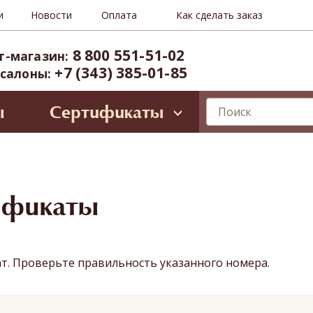
и
Новости
Оплата
Как сделать заказ
8 800 551-51-02
т-магазин:
+7 (343) 385-01-85
 салоны:
ы
Сертификаты
лирующие программы
ессиональное SPA для лица
Oriental SPA (ул. Б.Ельцина, 8)
ространство Тайнесс (Вайнера, 60)
ификаты
иты и VIP-карты
ат. Проверьте правильность указанного номера.