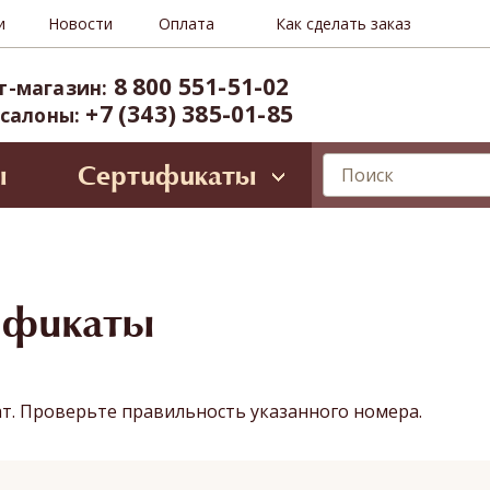
и
Новости
Оплата
Как сделать заказ
8 800 551-51-02
т-магазин:
+7 (343) 385-01-85
 салоны:
ы
Сертификаты
лирующие программы
ессиональное SPA для лица
Oriental SPA (ул. Б.Ельцина, 8)
ространство Тайнесс (Вайнера, 60)
ификаты
иты и VIP-карты
ат. Проверьте правильность указанного номера.