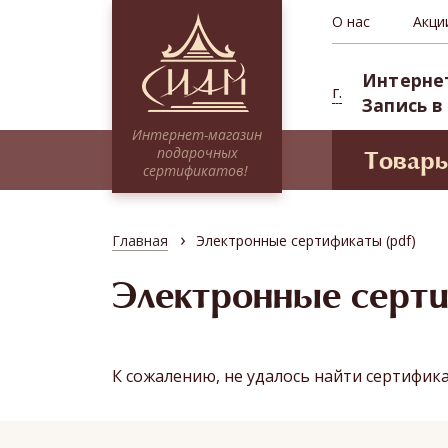
О нас
Акци
Интерне
г.
Запись в
Интернет-магазин
подарочных
Товар
сертификатов!
Моде
Сертификаты НА СУММУ
Проф
Тайские традиции
›
Главная
Электронные сертификаты (pdf)
Сиам 
Традиционное SPA
СПА-п
Электронные серт
Миксы
Депоз
Программы для двоих
Абонементы (курсовые посещения)
К сожалению, не удалось найти сертифик