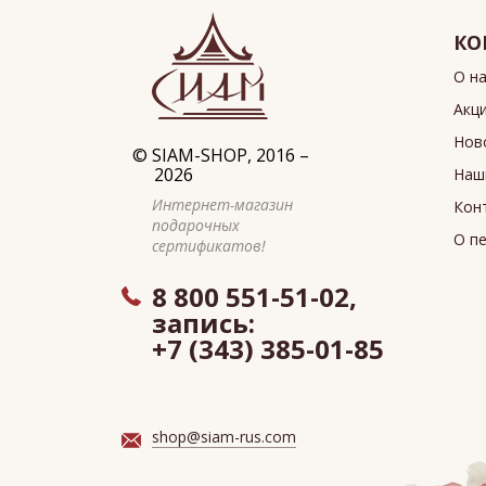
КО
О н
Акц
Нов
©
SIAM-SHOP
, 2016 –
2026
Наш
Интернет-магазин
Кон
подарочных
О п
сертификатов!
8 800 551-51-02,
запись:
+7 (343) 385-01-85
shop@siam-rus.com