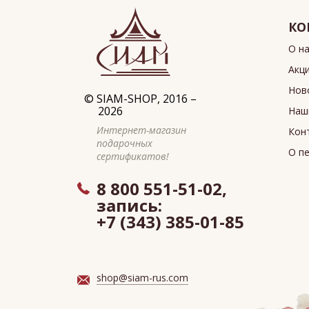
КО
О н
Акц
Нов
©
SIAM-SHOP
, 2016 –
2026
Наш
Интернет-магазин
Кон
подарочных
О п
сертификатов!
8 800 551-51-02,
запись:
+7 (343) 385-01-85
shop@siam-rus.com