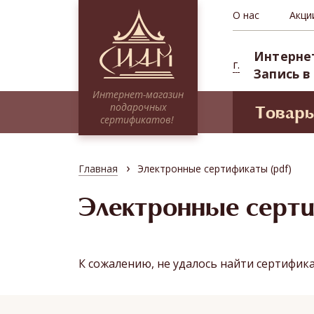
О нас
Акци
Интерне
г.
Запись в
Интернет-магазин
подарочных
Товар
сертификатов!
Моде
Сертификаты НА СУММУ
Проф
Тайские традиции
›
Главная
Электронные сертификаты (pdf)
Сиам 
Традиционное SPA
СПА-п
Электронные серт
Миксы
Депоз
Программы для двоих
Абонементы (курсовые посещения)
К сожалению, не удалось найти сертифик