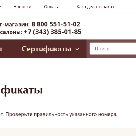
и
Новости
Оплата
Как сделать заказ
8 800 551-51-02
т-магазин:
+7 (343) 385-01-85
 салоны:
ы
Сертификаты
лирующие программы
ессиональное SPA для лица
Oriental SPA (ул. Б.Ельцина, 8)
ространство Тайнесс (Вайнера, 60)
ификаты
иты и VIP-карты
ат. Проверьте правильность указанного номера.