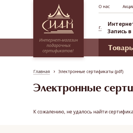
О нас
Акци
Интерне
г.
Запись в
Интернет-магазин
подарочных
Товар
сертификатов!
Моде
Сертификаты НА СУММУ
Проф
Тайские традиции
›
Главная
Электронные сертификаты (pdf)
Сиам 
Традиционное SPA
СПА-п
Электронные серт
Миксы
Депоз
Программы для двоих
Абонементы (курсовые посещения)
К сожалению, не удалось найти сертифик