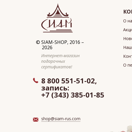
КО
О н
Акц
Нов
©
SIAM-SHOP
, 2016 –
2026
Наш
Интернет-магазин
Кон
подарочных
О п
сертификатов!
8 800 551-51-02,
запись:
+7 (343) 385-01-85
shop@siam-rus.com