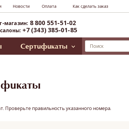
и
Новости
Оплата
Как сделать заказ
8 800 551-51-02
т-магазин:
+7 (343) 385-01-85
 салоны:
ы
Сертификаты
лирующие программы
ессиональное SPA для лица
Oriental SPA (ул. Б.Ельцина, 8)
ространство Тайнесс (Вайнера, 60)
ификаты
иты и VIP-карты
ат. Проверьте правильность указанного номера.