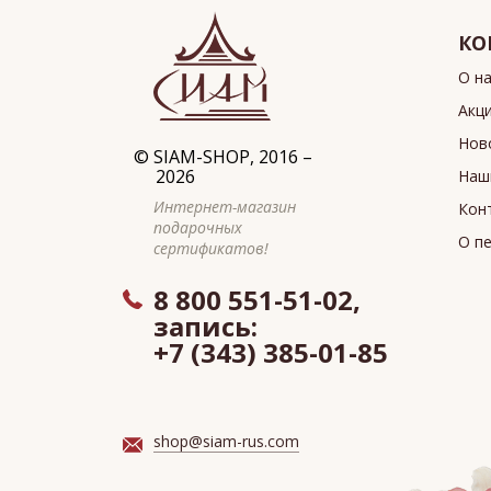
КО
О н
Акц
Нов
©
SIAM-SHOP
, 2016 –
2026
Наш
Интернет-магазин
Кон
подарочных
О п
сертификатов!
8 800 551-51-02,
запись:
+7 (343) 385-01-85
shop@siam-rus.com