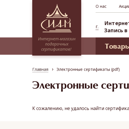
О нас
Акци
Интерне
г.
Запись в
Интернет-магазин
подарочных
Товар
сертификатов!
Моде
Сертификаты НА СУММУ
Проф
Тайские традиции
›
Главная
Электронные сертификаты (pdf)
Сиам 
Традиционное SPA
СПА-п
Электронные серт
Миксы
Депоз
Программы для двоих
Абонементы (курсовые посещения)
К сожалению, не удалось найти сертифик