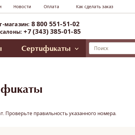
и
Новости
Оплата
Как сделать заказ
8 800 551-51-02
т-магазин:
+7 (343) 385-01-85
 салоны:
ы
Сертификаты
лирующие программы
ессиональное SPA для лица
Oriental SPA (ул. Б.Ельцина, 8)
ространство Тайнесс (Вайнера, 60)
ификаты
иты и VIP-карты
ат. Проверьте правильность указанного номера.