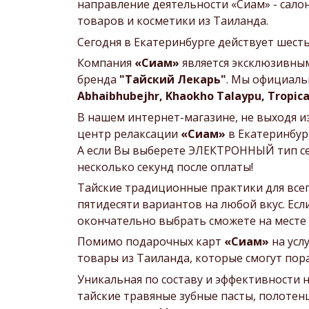
направление деятельности «Сиам» - сало
товаров и косметики из Таиланда.
Сегодня в Екатеринбурге действует шест
Компания
«Сиам»
является эксклюзивны
бренда
"Тайский Лекарь"
. Мы официаль
Abhaibhubejhr, Khaokho Talaypu, Tropical
В нашем интернет-магазине, не выходя и
центр релаксации
«Сиам»
в Екатеринбур
А если Вы выберете ЭЛЕКТРОННЫЙ тип серт
несколько секунд после оплаты!
Тайские традиционные практики для всего
пятидесяти вариантов на любой вкус. Есл
окончательно выбрать сможете на месте в
Помимо подарочных карт
«Сиам»
на усл
товары из Таиланда, которые смогут по
Уникальная по составу и эффективности н
тайские травяные зубные пасты, полотен