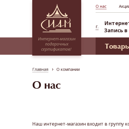
О нас
Акци
Интерне
г.
Запись в
Интернет-магазин
подарочных
Товар
сертификатов!
Моде
Сертификаты НА СУММУ
Проф
Тайские традиции
›
Главная
О компании
Сиам 
Традиционное SPA
СПА-п
О нас
Миксы
Депоз
Программы для двоих
Абонементы (курсовые посещения)
Наш интернет-магазин входит в группу 