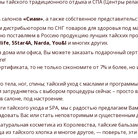
ны тайского традиционного отдыха и СПА (Центры релак
ь салонов
«Сиам»
, а также собственное представительс
м дистрибьютором по СНГ товаров для здоровья под 
но поставляем в Россию продукцию лучших тайских про
ife, 5Star4A, Narda, You&I
и многих других.
з дома или офиса, Вы можете заказать подарочный серт
ге!
ификата, то не только сэкономите от 7% и более, но и
 тела, ног, спины; тайский уход с маслами и программы
и затрудняетесь с выбором процедуры сейчас – просто 
 салоне, под настроение.
уги тайского ухода и SPA, мы с радостью предлагаем 
радовать Вас или стать неповторимым и существенным 
атуральная косметика из Королевства, тайские бальзам
ца из тайского хлопка и многое другое, — поверьте, э