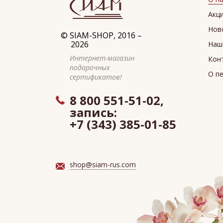
Акц
Нов
©
SIAM-SHOP
, 2016 –
2026
Наш
Интернет-магазин
Кон
подарочных
О п
сертификатов!
8 800 551-51-02,
запись:
+7 (343) 385-01-85
shop@siam-rus.com