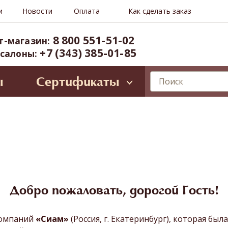
и
Новости
Оплата
Как сделать заказ
8 800 551-51-02
т-магазин:
+7 (343) 385-01-85
 салоны:
ы
Сертификаты
лирующие программы
ессиональное SPA для лица
Oriental SPA (ул. Б.Ельцина, 8)
ространство Тайнесс (Вайнера, 60)
иты и VIP-карты
Добро пожаловать, дорогой Гость!
компаний
«Сиам»
(Россия, г. Екатеринбург), которая был