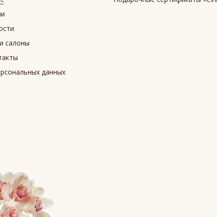
ии
ости
и салоны
такты
ерсональных данных