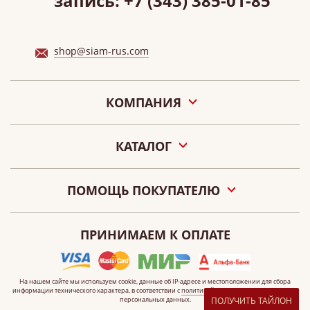
запись:
+7 (343) 385-01-85
shop@siam-rus.com
КОМПАНИЯ
О нас
КАТАЛОГ
Акции
Новости
Подарочные сертификаты «СИАМ»
Наши салоны
ПОМОЩЬ ПОКУПАТЕЛЮ
Контакты
Оплата
О персональных данных
ПРИНИМАЕМ К ОПЛАТЕ
Как сделать заказ
Публичная оферта
Что такое электронный сертификат?
На нашем сайте мы используем cookie, данные
об IP-адресе
и местоположении для сбора
информации технического характера, в соответствии с
политикой
организации по обработке
ПОЛУЧИТЬ ТАЙЛОН
персональных данных.