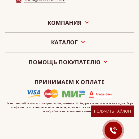
КОМПАНИЯ
О нас
КАТАЛОГ
Акции
Новости
Подарочные сертификаты «СИАМ»
Наши салоны
ПОМОЩЬ ПОКУПАТЕЛЮ
Контакты
Оплата
О персональных данных
ПРИНИМАЕМ К ОПЛАТЕ
Как сделать заказ
Публичная оферта
Что такое электронный сертификат?
На нашем сайте мы используем cookie, данные
об IP-адресе
и местоположении для сбора
информации технического характера, в соответствии с
политикой
организации
ПОЛУЧИТЬ ТАЙЛОН
по обработке персональных данных.
★