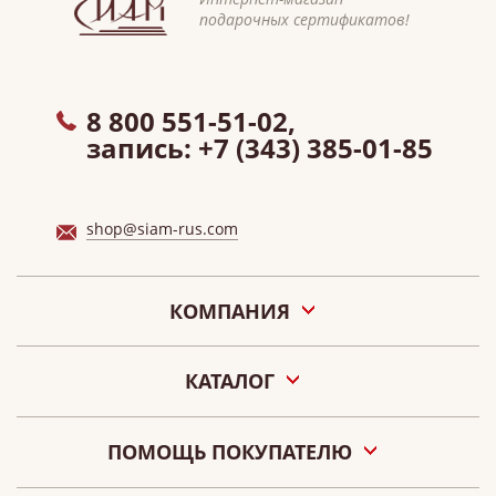
подарочных сертификатов!
8 800 551-51-02,
запись:
+7 (343) 385-01-85
shop@siam-rus.com
КОМПАНИЯ
О нас
КАТАЛОГ
Акции
Новости
Подарочные сертификаты «СИАМ»
Наши салоны
ПОМОЩЬ ПОКУПАТЕЛЮ
Контакты
Оплата