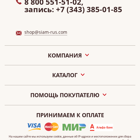
8 800 551-51-02,
запись:
+7 (343) 385-01-85
shop@siam-rus.com
КОМПАНИЯ
О нас
КАТАЛОГ
Акции
Новости
Подарочные сертификаты «СИАМ»
Наши салоны
ПОМОЩЬ ПОКУПАТЕЛЮ
Контакты
Оплата
О персональных данных
ПРИНИМАЕМ К ОПЛАТЕ
Как сделать заказ
Публичная оферта
Что такое электронный сертификат?
На нашем сайте мы используем cookie, данные
об IP-адресе
и местоположении для сбора