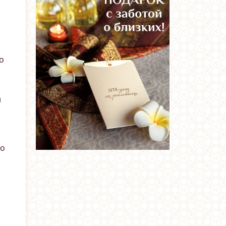
о
й
го