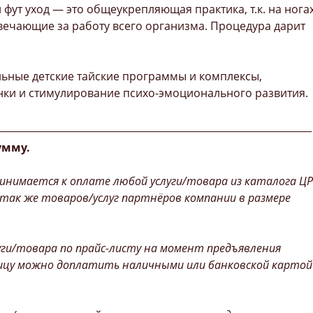
 фут уход — это общеукрепляющая практика, т.к. на нога
вечающие за работу всего организма. Процедура дарит
альные детские тайские программы и комплексы,
нки и стимулирование психо-эмоционального развития.
________________________________________________________________
умму.
инимается к оплате любой услуги/товара из каталога ЦР
 так же товаров/услуг партнёров компании в размере
уги/товара по прайс-листу на момент предъявления
ицу можно доплатить наличными или банковской картой