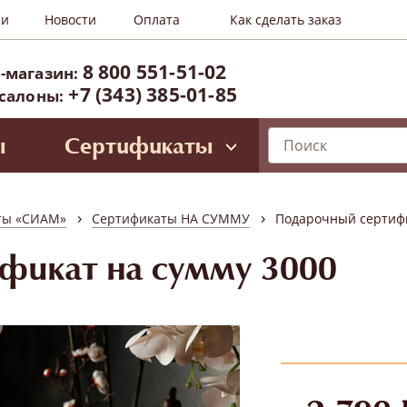
ии
Новости
Оплата
Как сделать заказ
8 800 551-51-02
-магазин:
+7 (343) 385-01-85
 салоны:
ы
Сертификаты
лирующие программы
ессиональное SPA для лица
›
›
ты «СИАМ»
Сертификаты НА СУММУ
Подарочный сертифи
Oriental SPA (ул. Б.Ельцина, 8)
ространство Тайнесс (Вайнера, 60)
фикат на сумму 3000
зиты и VIP-карты