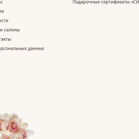
ас
Подарочные сертификаты «С
ии
ости
и салоны
такты
ерсональных данных