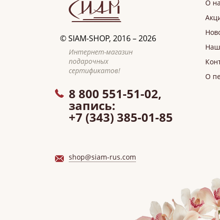
О н
Акц
Нов
©
SIAM-SHOP
, 2016 – 2026
Наш
Интернет-магазин
подарочных
Кон
сертификатов!
О п
8 800 551-51-02,
запись:
+7 (343) 385-01-85
shop@siam-rus.com