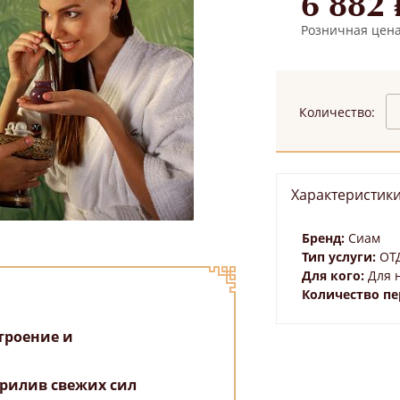
6 882 
Розничная цена:
Количество:
Характеристик
Бренд:
Сиам
Тип услуги:
ОТ
Для кого:
Для 
Количество пе
троение и
прилив свежих сил