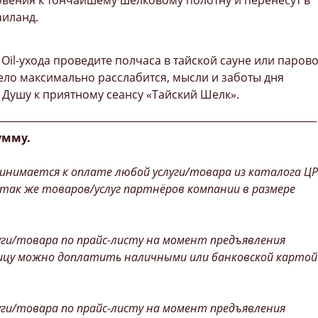
ения к тончайшему шелковому полотну и перенесут в
аиланд.
Oil-ухода проведите полчаса в тайской сауне или паров
тело максимально расслабится, мысли и заботы дня
и Душу к приятному сеансу «Тайский Шелк».
________________________________________________________________
умму.
инимается к оплате любой услуги/товара из каталога ЦР
 так же товаров/услуг партнёров компании в размере
уги/товара по прайс-листу на момент предъявления
ицу можно доплатить наличными или банковской картой
уги/товара по прайс-листу на момент предъявления