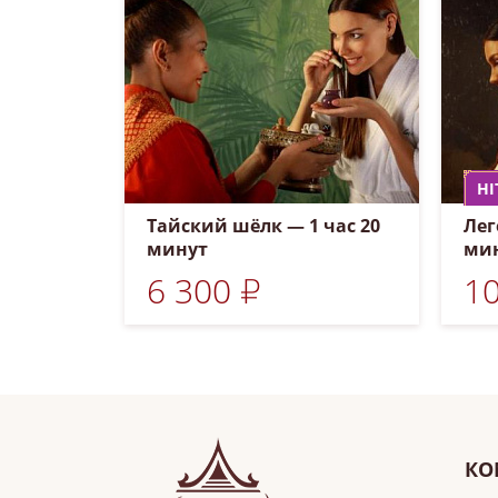
HI
Тайский шёлк — 1 час 20
Лег
минут
ми
6 300 ₽
10
КО