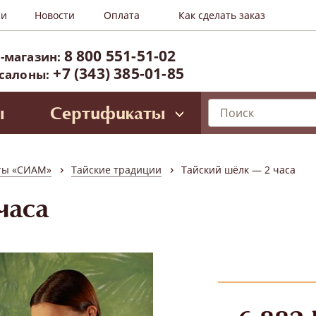
ии
Новости
Оплата
Как сделать заказ
8 800 551-51-02
-магазин:
+7 (343) 385-01-85
 салоны:
ы
Сертификаты
лирующие программы
ессиональное SPA для лица
›
›
ты «СИАМ»
Тайские традиции
Тайский шёлк — 2 часа
Oriental SPA (ул. Б.Ельцина, 8)
ространство Тайнесс (Вайнера, 60)
часа
зиты и VIP-карты