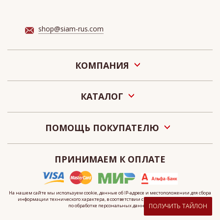
shop@siam-rus.com
КОМПАНИЯ
О нас
КАТАЛОГ
Акции
Новости
Подарочные сертификаты «СИАМ»
Наши салоны
ПОМОЩЬ ПОКУПАТЕЛЮ
Контакты
Оплата
О персональных данных
ПРИНИМАЕМ К ОПЛАТЕ
Как сделать заказ
Публичная оферта
Что такое электронный сертификат?
На нашем сайте мы используем cookie, данные
об IP-адресе
и местоположении для сбора
информации технического характера, в соответствии с
политикой
организации
ПОЛУЧИТЬ ТАЙЛОН
по обработке персональных данных.