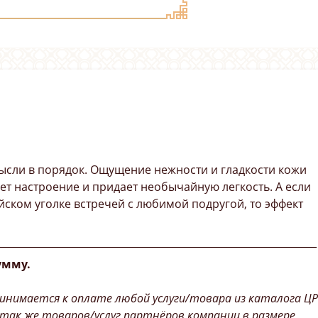
ысли в порядок. Ощущение нежности и гладкости кожи
т настроение и придает необычайную легкость. А если
ском уголке встречей с любимой подругой, то эффект
________________________________________________________________
умму.
инимается к оплате любой услуги/товара из каталога ЦР
 так же товаров/услуг партнёров компании в размере