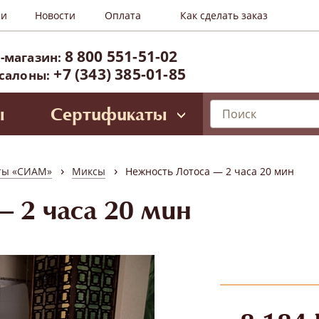
ии
Новости
Оплата
Как сделать заказ
8 800 551-51-02
-магазин:
+7 (343) 385-01-85
 салоны:
ы
Сертификаты
лирующие программы
ессиональное SPA для лица
›
›
ты «СИАМ»
Миксы
Нежность Лотоса — 2 часа 20 мин
Oriental SPA (ул. Б.Ельцина, 8)
ространство Тайнесс (Вайнера, 60)
 2 часа 20 мин
зиты и VIP-карты