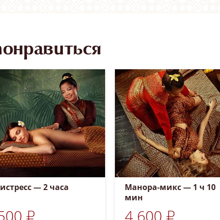
понравиться
истресс — 2 часа
Манора-микс — 1 ч 10
мин
500 ₽
4 600 ₽