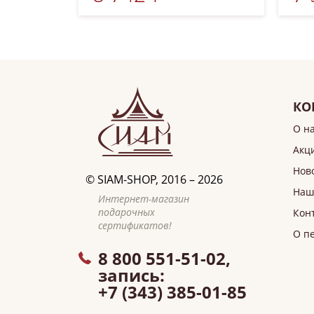
КО
О н
Акц
Нов
©
SIAM-SHOP
, 2016 – 2026
Наш
Интернет-магазин
подарочных
Кон
сертификатов!
О п
8 800 551-51-02,
запись:
+7 (343) 385-01-85