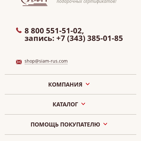
подарочных сертификатов!
8 800 551-51-02,
запись:
+7 (343) 385-01-85
shop@siam-rus.com
КОМПАНИЯ
О нас
КАТАЛОГ
Акции
Новости
Подарочные сертификаты «СИАМ»
Наши салоны
ПОМОЩЬ ПОКУПАТЕЛЮ
Контакты
Оплата
О персональных данных