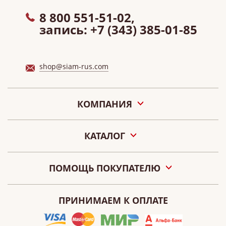
8 800 551-51-02,
запись:
+7 (343) 385-01-85
shop@siam-rus.com
КОМПАНИЯ
О нас
КАТАЛОГ
Акции
Новости
Подарочные сертификаты «СИАМ»
Наши салоны
ПОМОЩЬ ПОКУПАТЕЛЮ
Контакты
Оплата
О персональных данных
ПРИНИМАЕМ К ОПЛАТЕ
Как сделать заказ
Публичная оферта