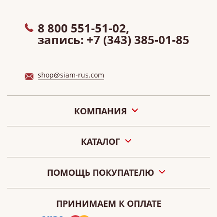
8 800 551-51-02,
запись:
+7 (343) 385-01-85
shop@siam-rus.com
КОМПАНИЯ
О нас
КАТАЛОГ
Акции
Новости
Подарочные сертификаты «СИАМ»
Наши салоны
ПОМОЩЬ ПОКУПАТЕЛЮ
Контакты
Оплата
О персональных данных
ПРИНИМАЕМ К ОПЛАТЕ
Как сделать заказ